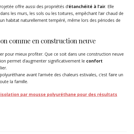
rojetée offre aussi des propriétés d’
étanchéité à l’air
. Elle
dans les murs, les sols ou les toitures, empêchant l’air chaud de
si d’un habitat naturellement tempéré, même lors des périodes de
tion comme en construction neuve
iper pour mieux profiter. Que ce soit dans une construction neuve
tion permet d’augmenter significativement le
confort
ier.
olyuréthane avant l’arrivée des chaleurs estivales, c’est faire un
ute la famille.
 isolation par mousse polyuréthane pour des résultats