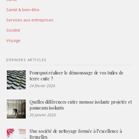
Santé & bien-être
Services aux entreprises
Société
Voyage
DERNIERS ARTICLES
Pourquoi réaliser le démoussage de vos tuiles de
terre cuite ?
24 février 2026
Quelles différences entre mousse isolante projetée et
panneaux isolants
30 janvier 2026
Une société de nettoyage formée à l’excellence à
Bruxelles